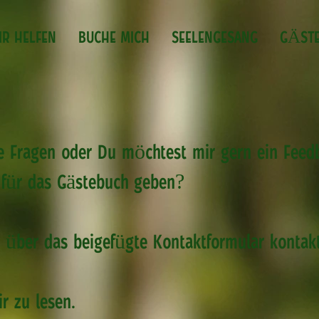
IR HELFEN
BUCHE MICH
SEELENGESANG
GÄST
e Fragen oder Du möchtest mir gern ein Feed
 für das Gästebuch geben?
 über das beigefügte Kontaktformular kontakt
r zu lesen.