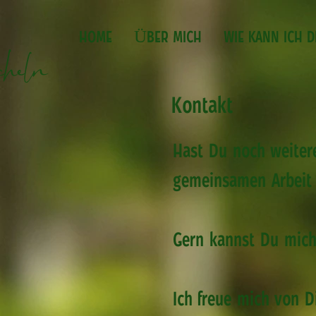
HOME
ÜBER MICH
WIE KANN ICH D
heln
Kontakt
Hast Du noch weiter
gemeinsamen Arbeit
Gern kannst Du mich
Ich freue mich von Di