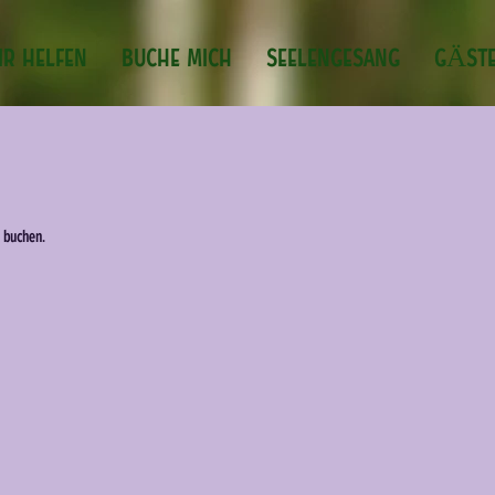
IR HELFEN
BUCHE MICH
SEELENGESANG
GÄST
 buchen.