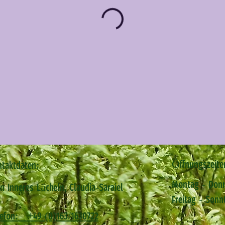
Öffnungszeite
ntaktdaten:
Montag - Donn
n Inneres Lächeln, Claudia-Saraiel
Freitag - So
lefon: +49 (0)163/1630722